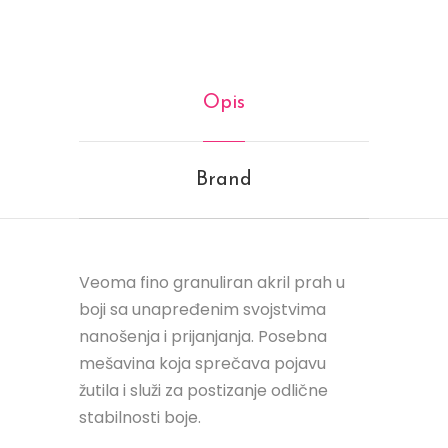
Opis
Brand
Veoma fino granuliran akril prah u
boji sa unapređenim svojstvima
nanošenja i prijanjanja. Posebna
mešavina koja sprečava pojavu
žutila i služi za postizanje odlične
stabilnosti boje.