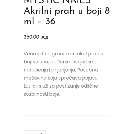
MYSTIC NAILS
Akrilni prah u boji 8
ml – 36
350.00
рсд
Veoma fino granuliran akril prah u
boji sa unapređenim svojstvima
nanošenja i prijanjanja. Posebna
mešavina koja sprečava pojavu
žutila i služi za postizanje odlične
stabilnosti boje.