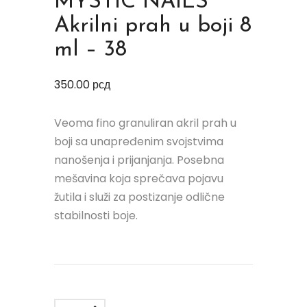
MYSTIC NAILS
Akrilni prah u boji 8
ml – 38
350.00
рсд
Veoma fino granuliran akril prah u
boji sa unapređenim svojstvima
nanošenja i prijanjanja. Posebna
mešavina koja sprečava pojavu
žutila i služi za postizanje odlične
stabilnosti boje.