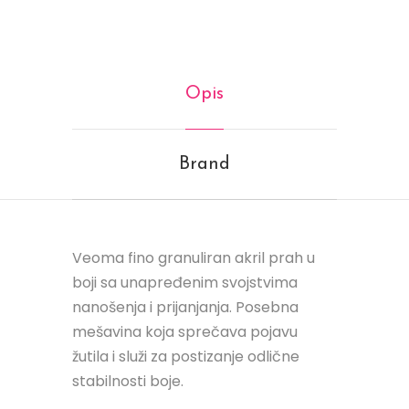
Opis
Brand
Veoma fino granuliran akril prah u
boji sa unapređenim svojstvima
nanošenja i prijanjanja. Posebna
mešavina koja sprečava pojavu
žutila i služi za postizanje odlične
stabilnosti boje.