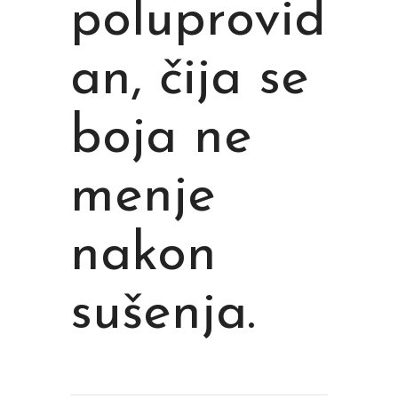
poluprovid
an, čija se
boja ne
menje
nakon
sušenja.