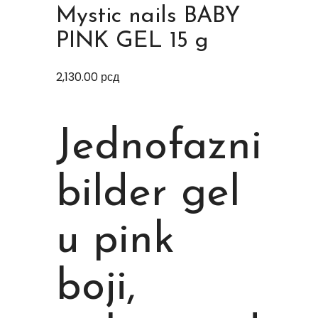
Mystic nails BABY
PINK GEL 15 g
2,130.00
рсд
Jednofazni
bilder gel
u pink
boji,