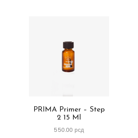
PRIMA Primer – Step
2 15 Ml
550.00
рсд