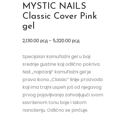
MYSTIC NAILS
Classic Cover Pink
gel
2,130.00
рсд
–
5,320.00
рсд
Specijalan kamuflažni gel u boji
srednje gustine koji odlično pokriva.
Naš „najstariji“ kamuflažni gel je
prava ikona „Classic“ linije proizvoda
koji ima trajni uspeh još od njegovog
prvog pojavljivanja zahvaljujući svom
savršenom tonu boje i lakom
nanošenju. Odlično se pinčuje.