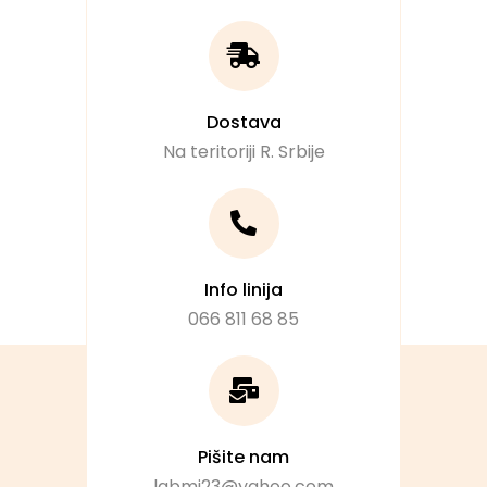
Dostava
Na teritoriji R. Srbije
Info linija
066 811 68 85
Pišite nam
labmj23@yahoo.com