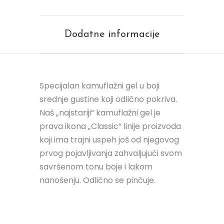
Dodatne informacije
Specijalan kamuflažni gel u boji
srednje gustine koji odlično pokriva.
Naš „najstariji“ kamuflažni gel je
prava ikona „Classic“ linije proizvoda
koji ima trajni uspeh još od njegovog
prvog pojavljivanja zahvaljujući svom
savršenom tonu boje i lakom
nanošenju. Odlično se pinčuje.