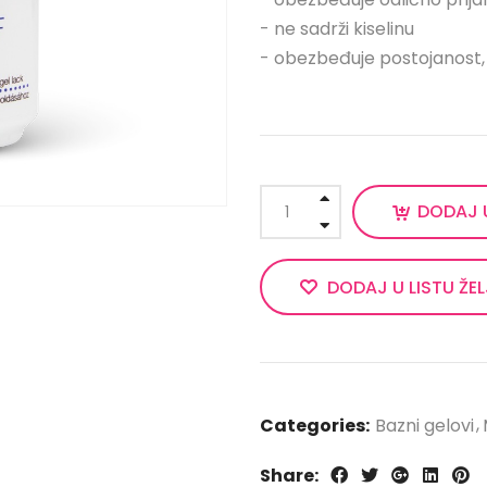
- ne sadrži kiselinu
- obezbeđuje postojanost, b
DODAJ 
DODAJ U LISTU ŽE
Categories:
Bazni gelovi
Share: