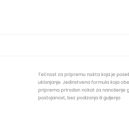
Tečnost za pripremu nokta koja je posebn
uklanjanje. Jedinstvena formula koja obez
priprema prirodan nokat za nanošenje gel 
postojanost, bez podizanja ili guljenja