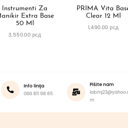
Instrumenti Za
PRIMA Vita Bas
anikir Extra Base
Clear 12 Ml
50 Ml
1,490.00
рсд
3,550.00
рсд
Pišite nam
Info linija
labmj23@yahoo.
066 811 68 85
m