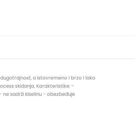
dugotrajnost, a istovremeno I brzo I lako
ocess skidanja. Karakteristike: -
- ne sadrži kiselinu - obezbeđuje