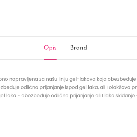
Opis
Brand
o napravljena za našu liniju gel-lakova koja obezbeđuje 
beđuje odlično prijanjanje ispod gel laka, ali I olakšava pr
laka - obezbeđuje odlično prijanjanje ali I lako skidanje 