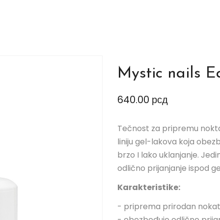
Mystic nails E
640.00
рсд
Tečnost za pripremu nokta
liniju gel-lakova koja obe
brzo I lako uklanjanje. Je
odlično prijanjanje ispod ge
Karakteristike:
- priprema prirodan nokat
- obezbeđuje odlično prijanj