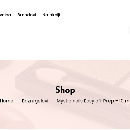
vnica
Brendovi
Na akciji
t
Shop
Home
Bazni gelovi
Mystic nails Easy off Prep – 10 m