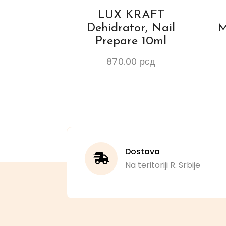
LUX KRAFT
Dehidrator, Nail
M
Prepare 10ml
870.00
рсд
Dostava
Na teritoriji R. Srbije