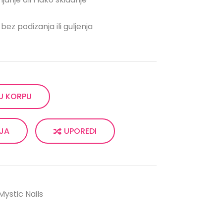
ez podizanja ili guljenja
U KORPU
UPOREDI
LJA
Mystic Nails