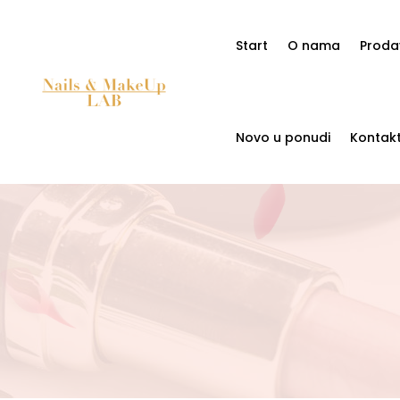
Start
O nama
Proda
Novo u ponudi
Kontak