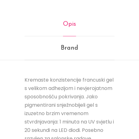
Opis
Brand
Kremaste konzistencije francuski gel
s velikom adhezijom i nevjerojatnom
sposobnošću pokrivanja. Jako
pigmentirani snježnobijeli gel s
izuzetno brzim vremenom
stvrdnjavanja: 1 minuta na UV svjetlu i
20 sekundi na LED diodi. Posebno
razvijen za salonske radove.