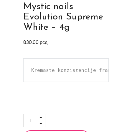
Mystic nails
Evolution Supreme
White – 4g
830.00
рсд
Kremaste konzistencije francuski g