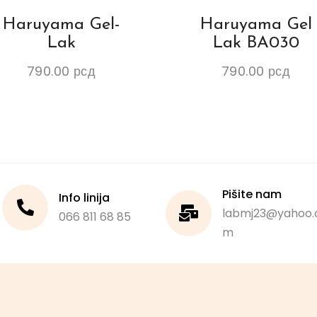
Haruyama Gel-
Haruyama Gel
Lak
Lak BA030
790.00
рсд
790.00
рсд
Pišite nam
Info linija
labmj23@yahoo.
066 811 68 85
m