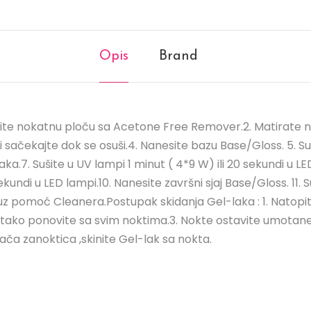
Opis
Brand
tite nokatnu ploču sa Acetone Free Remover.2. Matirate no
i sačekajte dok se osuši.4. Nanesite bazu Base/Gloss. 5. Suš
ka.7. Sušite u UV lampi 1 minut ( 4*9 W) ili 20 sekundi u LED
ekundi u LED lampi.10. Nanesite završni sjaj Base/Gloss. 11. 
sloj uz pomoć Cleanera.Postupak skidanja Gel-laka : 1. Natop
,tako ponovite sa svim noktima.3. Nokte ostavite umotane u fo
ča zanoktica ,skinite Gel-lak sa nokta.