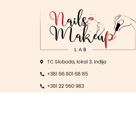
TC Sloboda, lokal 3, Inđija
+381 66 801 68 85
+381 22 560 983
labmj23@yahoo.com