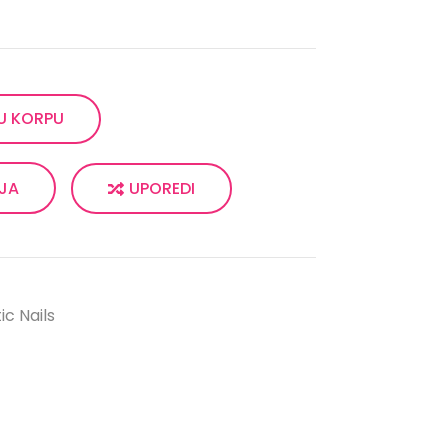
U KORPU
UPOREDI
LJA
ic Nails