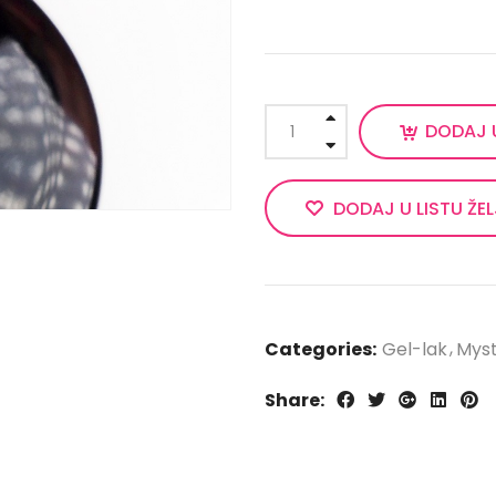
DODAJ 
DODAJ U LISTU ŽE
Categories:
Gel-lak
Myst
Share: