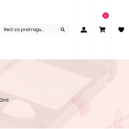
0
12ml