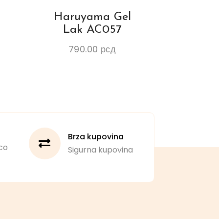
Haruyama Gel
Lak AC057
790.00
рсд
Brza kupovina
co
Sigurna kupovina