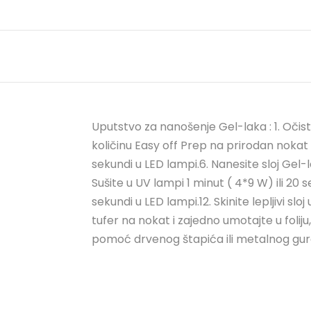
Uputstvo za nanošenje Gel-laka : 1. Očis
količinu Easy off Prep na prirodan nokat 
sekundi u LED lampi.6. Nanesite sloj Gel-la
Sušite u UV lampi 1 minut ( 4*9 W) ili 20 s
sekundi u LED lampi.12. Skinite lepljivi 
tufer na nokat i zajedno umotajte u foliju
pomoć drvenog štapića ili metalnog gura