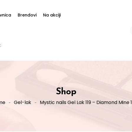
vnica
Brendovi
Na akciji
t
Shop
me
Gel-lak
Mystic nails Gel Lak 119 – Diamond Mine 