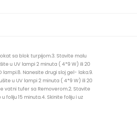
kat sa blok turpijom.3. Stavite malu
ite u UV lampi 2 minuta ( 4*9 W) ili 20
 lampi.8. Nanesite drugi sloj gel- laka.9.
Sušite u UV lampi 2 minuta ( 4*9 W) ili 20
ite vatni tufer sa Removerom.2. Stavite
liju 15 minuta.4. Skinite foliju i uz