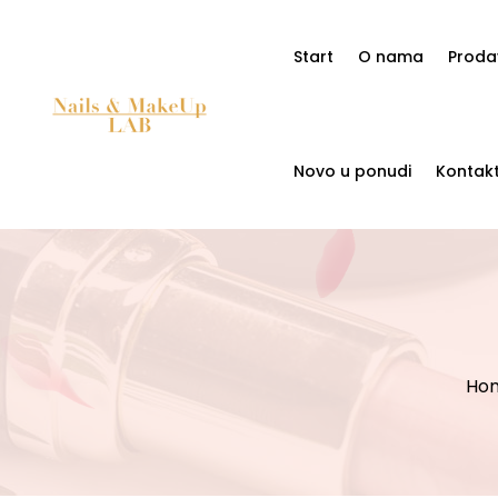
Start
O nama
Proda
Novo u ponudi
Kontak
Ho