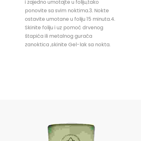
i zajedno umotajte u foliju,tako
ponovite sa svim noktima.3. Nokte
ostavite umotane u foliju 15 minuta.4.
Skinite foliju i uz pomoć drvenog
štapića ili metalnog gurača
zanoktica ,skinite Gel-lak sa nokta.