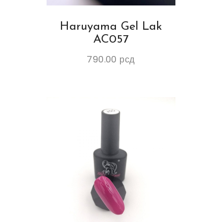
Haruyama Gel Lak
AC057
790.00
рсд