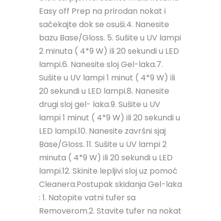
Easy off Prep na prirodan nokat i
sačekajte dok se osuši.4. Nanesite
bazu Base/Gloss. 5. Sušite u UV lampi
2 minuta ( 4*9 W) ili 20 sekundi u LED
lampi.6. Nanesite sloj Gel-laka.7.
Sušite u UV lampi 1 minut ( 4*9 W) ili
20 sekundi u LED lampi.8. Nanesite
drugi sloj gel- laka.9. Sušite u UV
lampi 1 minut ( 4*9 W) ili 20 sekundi u
LED lampi.10. Nanesite završni sjaj
Base/Gloss. 11. Sušite u UV lampi 2
minuta ( 4*9 W) ili 20 sekundi u LED
lampi.12. Skinite lepljivi sloj uz pomoć
Cleanera.Postupak skidanja Gel-laka
: 1. Natopite vatni tufer sa
Removerom.2. Stavite tufer na nokat