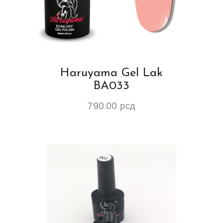
Haruyama Gel Lak
BA033
790.00
рсд