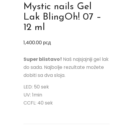
Mystic nails Gel
Lak BlingOh! 07 –
12 ml
1,400.00
рсд
Super blistavo!
Naš najsjajniji gel lak
do sada. Najbolje rezultate možete
dobiti sa dva sloja.
LED: 50 sek
UV: 1min
CCFL: 40 sek