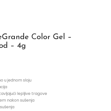
LeGrande Color Gel –
God – 4g
mo u jednom sloju
cija
tavljajući lepljive tragove
jem nakon sušenja
 sušenja