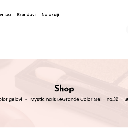
vnica
Brendovi
Na akciji
t
Shop
lor gelovi
Mystic nails LeGrande Color Gel – no.38. – 