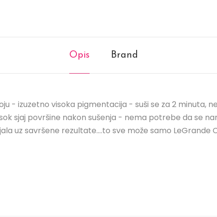
Opis
Brand
ju - izuzetno visoka pigmentacija - suši se za 2 minuta, ne
ok sjaj površine nakon sušenja - nema potrebe da se nanosi
jala uz savršene rezultate....to sve može samo LeGrande Co