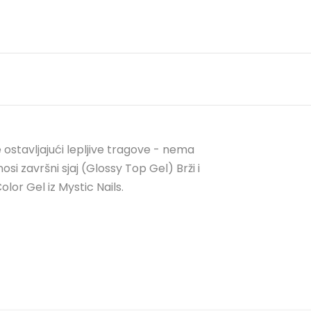
 ostavljajući lepljive tragove - nema
 završni sjaj (Glossy Top Gel) Brži i
lor Gel iz Mystic Nails.