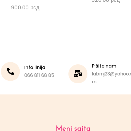
900.00
рсд
Pišite nam
Info linija
labmj23@yahoo.
066 811 68 85
m
Meni sajta