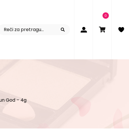
0
Sun God – 4g