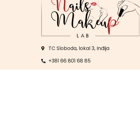
TC Sloboda, lokal 3, Inđija
+381 66 801 68 85
+381 22 560 983
labmj23@yahoo.com