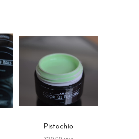
Pistachio
320.00
рсд