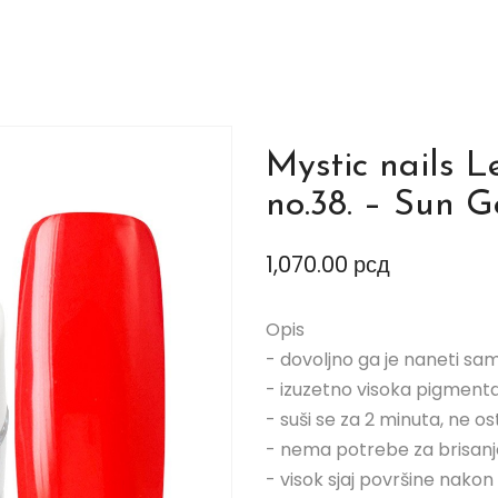
Mystic nails 
no.38. – Sun 
1,070.00
рсд
Opis
- dovoljno ga je naneti sa
- izuzetno visoka pigmenta
- suši se za 2 minuta, ne os
- nema potrebe za brisan
- visok sjaj površine nakon