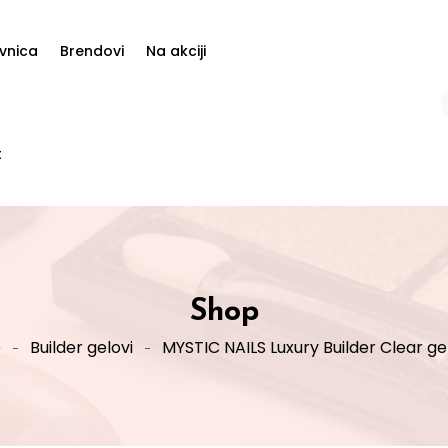
vnica
Brendovi
Na akciji
t
Shop
e
Builder gelovi
MYSTIC NAILS Luxury Builder Clear gel