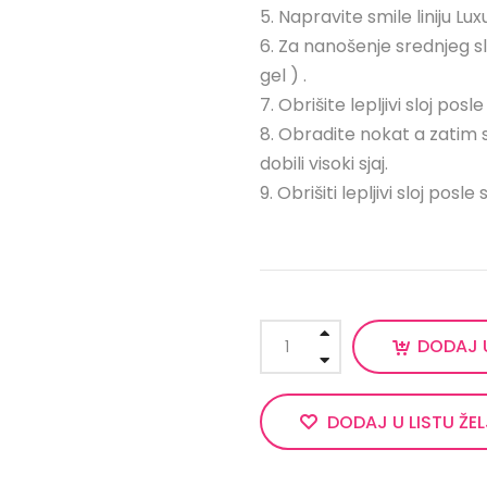
5. Napravite smile liniju L
6. Za nanošenje srednjeg slo
gel ) .
7. Obrišite lepljivi sloj po
8. Obradite nokat a zatim s
dobili visoki sjaj.
9. Obrišiti lepljivi sloj posl
DODAJ 
DODAJ U LISTU ŽE