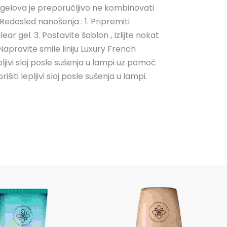
iju gelova je preporučljivo ne kombinovati
Redosled nanošenja : 1. Pripremiti
r gel. 3. Postavite šablon , Izlijte nokat
Napravite smile liniju Luxury French
epljivi sloj posle sušenja u lampi uz pomoć
šiti lepljivi sloj posle sušenja u lampi.