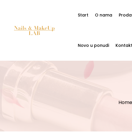
Start
O nama
Proda
Novo u ponudi
Kontak
Hom