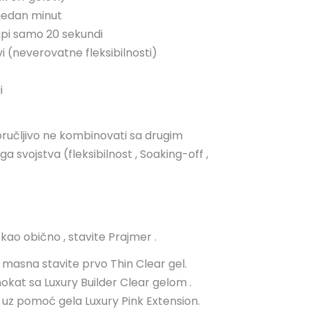
 jedan minut
mpi samo 20 sekundi
i (neverovatne fleksibilnosti)
i
poručljivo ne kombinovati sa drugim
 svojstva (fleksibilnost , Soaking-off ,
 kao obično , stavite Prajmer .
a masna stavite prvo Thin Clear gel.
e nokat sa Luxury Builder Clear gelom .
 uz pomoć gela Luxury Pink Extension.