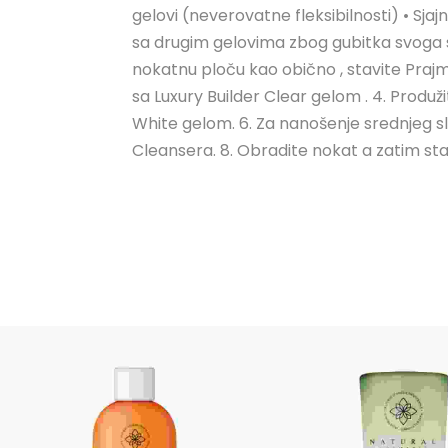
gelovi (neverovatne fleksibilnosti) • Sjajn
sa drugim gelovima zbog gubitka svoga svo
nokatnu ploču kao obično , stavite Prajme
sa Luxury Builder Clear gelom . 4. Produž
White gelom. 6. Za nanošenje srednjeg sloja
Cleansera. 8. Obradite nokat a zatim stavite