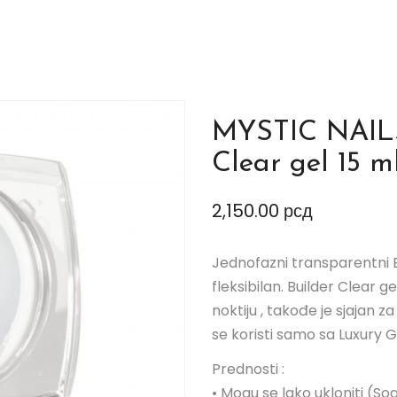
MYSTIC NAILS
Clear gel 15 m
2,150.00
рсд
Jednofazni transparentni Bu
fleksibilan. Builder Clear g
noktiju , takođe je sjajan z
se koristi samo sa Luxury G
Prednosti :
• Mogu se lako ukloniti (Soa