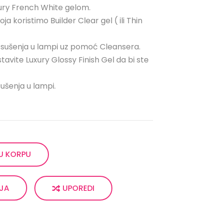
uxury French White gelom.
ja koristimo Builder Clear gel ( ili Thin
sle sušenja u lampi uz pomoć Cleansera.
tavite Luxury Glossy Finish Gel da bi ste
e sušenja u lampi.
U KORPU
UPOREDI
LJA