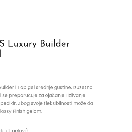
 Luxury Builder
l
ilder i Top gel srednje gustine. Izuzetno
el se preporučuje za ojačanje i izlivanje
a pedikir. Zbog svoje fleksibilnosti može da
lossy Finish gelom.
k off gelovi)