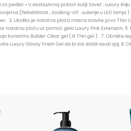
i za pedikir • U ekskluzivnoj poklon kutiji Savet : Luxury lin
jstva (fleksibilnost , Soaking-off , sušenje u LED lampi ) 
r . 2. Ukoliko je nokatna ploča masna stavite prvo Thin Clea
ite nokatnu ploču uz pomoć gela Luxury Pink Extension. 5. 
 koristimo Builder Clear gel ( ili Thin gel ) . 7. Obrišite l
 Luxury Glossy Finish Gel da bi ste dobili visoki sjaj. 9. Obri