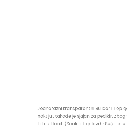
Jednofazni transparentni Builder i Top gel
noktiju , takođe je sjajan za pedikir. Zbo
lako ukloniti (Soak off gelovi) • Suše s