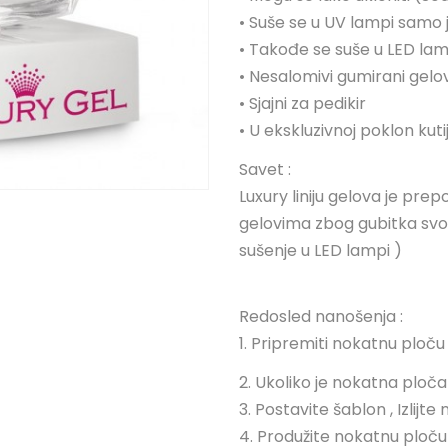
• Suše se u UV lampi samo
• Takođe se suše u LED la
• Nesalomivi gumirani gelov
• Sjajni za pedikir
• U ekskluzivnoj poklon kutij
Savet :
Luxury liniju gelova je pre
gelovima zbog gubitka svoga
sušenje u LED lampi )
Redosled nanošenja :
1. Pripremiti nokatnu ploču
2. Ukoliko je nokatna ploč
3. Postavite šablon , Izlijt
4. Produžite nokatnu ploču