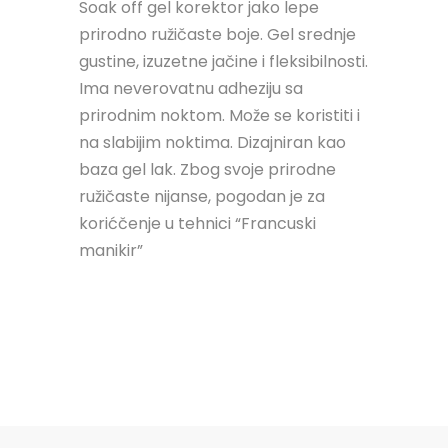
Soak off gel korektor jako lepe
prirodno ružičaste boje. Gel srednje
gustine, izuzetne jačine i fleksibilnosti.
Ima neverovatnu adheziju sa
prirodnim noktom. Može se koristiti i
na slabijim noktima. Dizajniran kao
baza gel lak. Zbog svoje prirodne
ružičaste nijanse, pogodan je za
korićčenje u tehnici “Francuski
manikir”