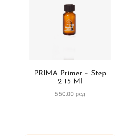
PRIMA Primer – Step
2 15 Ml
550.00
рсд