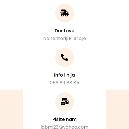
Dostava
Na teritoriji R. Srbije
Info linija
066 811 68 85
Pišite nam
labmj23@yahoo.com