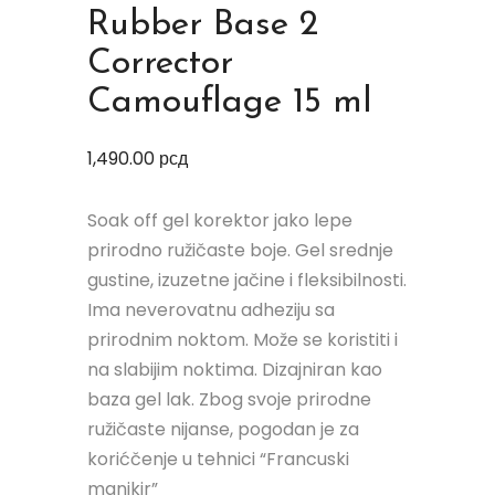
Rubber Base 2
Corrector
Camouflage 15 ml
1,490.00
рсд
Soak off gel korektor jako lepe
prirodno ružičaste boje. Gel srednje
gustine, izuzetne jačine i fleksibilnosti.
Ima neverovatnu adheziju sa
prirodnim noktom. Može se koristiti i
na slabijim noktima. Dizajniran kao
baza gel lak. Zbog svoje prirodne
ružičaste nijanse, pogodan je za
korićčenje u tehnici “Francuski
manikir”