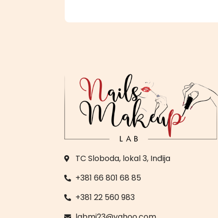
TC Sloboda, lokal 3, Inđija
+381 66 801 68 85
+381 22 560 983
labmj23@yahoo.com