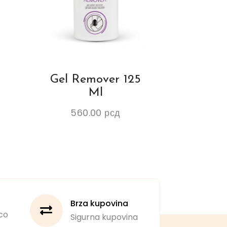
Gel Remover 125
Ml
560.00
рсд
Brza kupovina
co
Sigurna kupovina