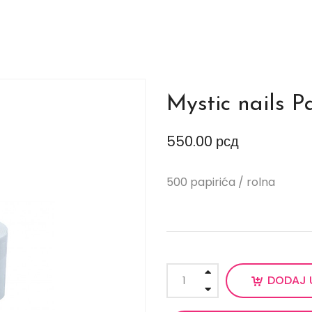
Mystic nails P
550.00
рсд
500 papirića / rolna
DODAJ 