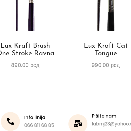
Lux Kraft Brush
Lux Kraft Cat
ne Stroke Ravna
Tongue
890.00
рсд
990.00
рсд
Pišite nam
Info linija
labmj23@yahoo.
066 811 68 85