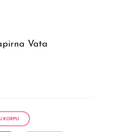
apirna Vata
U KORPU