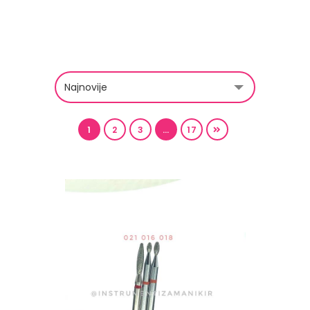
1
2
3
…
17