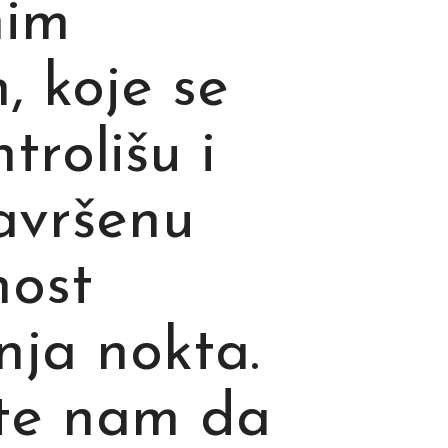
nim
, koje se
trolišu i
avršenu
nost
nja nokta.
ite nam da