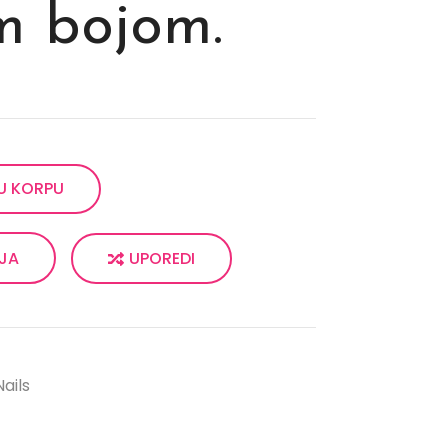
m bojom.
U KORPU
UPOREDI
LJA
ails