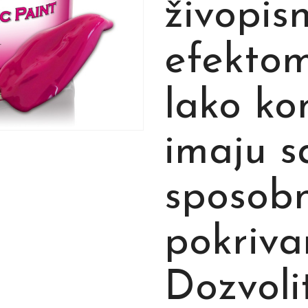
živopis
efektom
lako kon
imaju s
sposob
pokriva
Dozvol