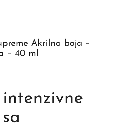
upreme Akrilna boja –
a – 40 ml
 intenzivne
 sa