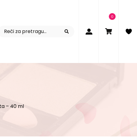
0
ta – 40 ml