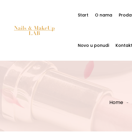
Start
O nama
Proda
Novo u ponudi
Kontak
Home