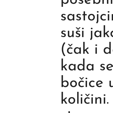
posebn
sastojc
suši ja
(čak i 
kada se
bočice 
količini