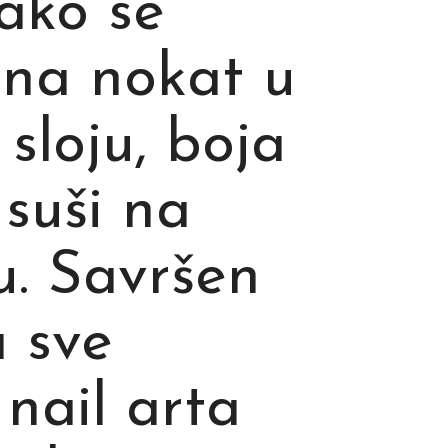
 ako se
na nokat u
sloju, boja
 suši na
. Savršen
a sve
 nail arta