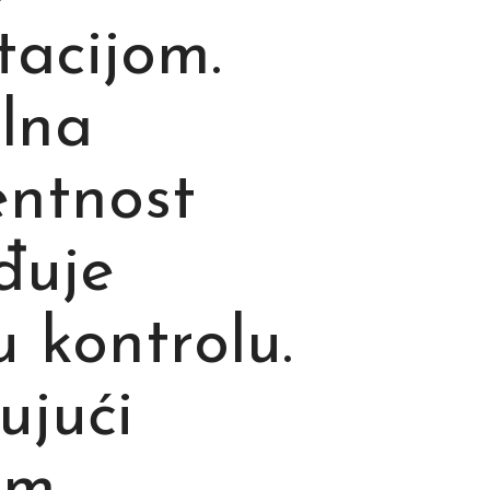
acijom.
lna
entnost
đuje
 kontrolu.
ujući