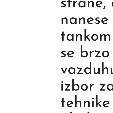
strane,
nanese 
tankom 
se brzo
vazduhu
izbor z
tehnike