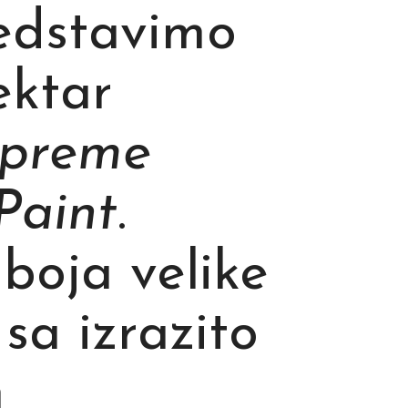
edstavimo
ektar
preme
Paint
.
 boja velike
sa izrazito
m