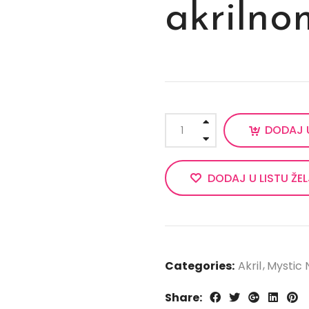
akrilno
DODAJ 
DODAJ U LISTU ŽE
Categories:
Akril
Mystic N
Share: