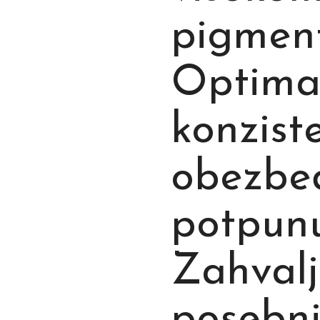
pigment
Optima
konzist
obezbe
potpunu
Zahvalj