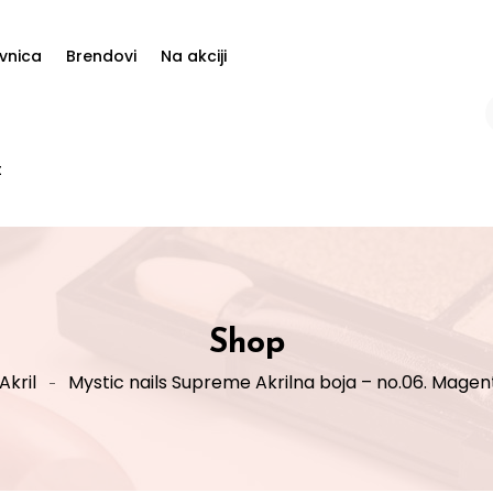
vnica
Brendovi
Na akciji
t
Shop
Akril
Mystic nails Supreme Akrilna boja – no.06. Magen