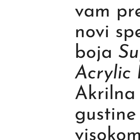
vam pr
novi sp
boja
Su
Acrylic 
Akrilna
gustine 
visoko