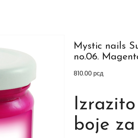
Mystic nails S
no.06. Magent
810.00
рсд
Izrazito
boje za