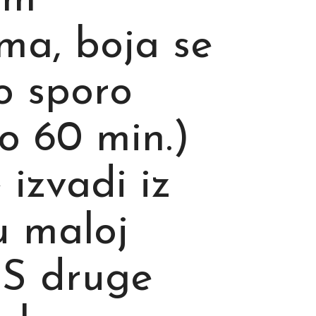
im
ima, boja se
ko sporo
do 60 min.)
 izvadi iz
u maloj
. S druge