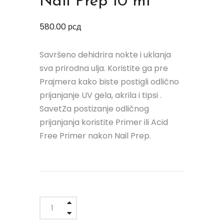
Nail Prep 10 ml
580.00
рсд
Savršeno dehidrira nokte i uklanja
sva prirodna ulja. Koristite ga pre
Prajmera kako biste postigli odlično
prijanjanje UV gela, akrila i tipsi .
SavetZa postizanje odličnog
prijanjanja koristite Primer ili Acid
Free Primer nakon Nail Prep.