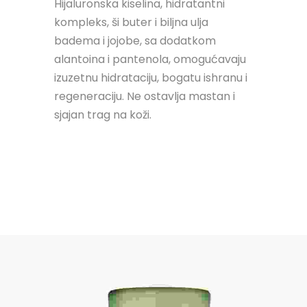
Hijaluronska kiselina, hidratantni
kompleks, ši buter i biljna ulja
badema i jojobe, sa dodatkom
alantoina i pantenola, omogućavaju
izuzetnu hidrataciju, bogatu ishranu i
regeneraciju. Ne ostavlja mastan i
sjajan trag na koži.