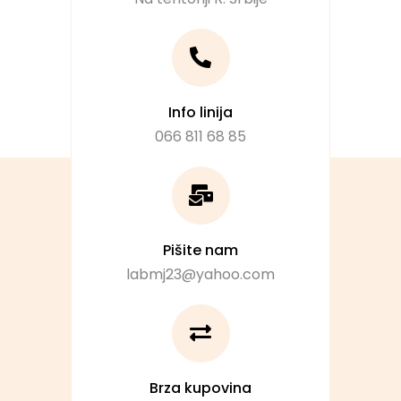
Info linija
066 811 68 85
Pišite nam
labmj23@yahoo.com
Brza kupovina