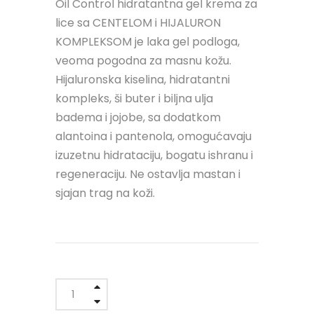
Oil Control hidratantna gel krema za
lice sa CENTELOM i HIJALURON
KOMPLEKSOM je laka gel podloga,
veoma pogodna za masnu kožu.
Hijaluronska kiselina, hidratantni
kompleks, ši buter i biljna ulja
badema i jojobe, sa dodatkom
alantoina i pantenola, omogućavaju
izuzetnu hidrataciju, bogatu ishranu i
regeneraciju. Ne ostavlja mastan i
sjajan trag na koži.