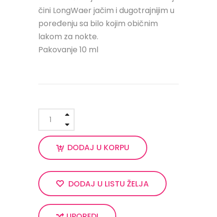
čini LongWaer jačim i dugotrajnijim u
poređenju sa bilo kojim običnim
lakom za nokte.
Pakovanje 10 ml
DODAJ U KORPU
DODAJ U LISTU ŽELJA
UPOREDI