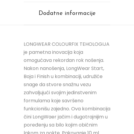
Dodatne informacije
LONGWEAR COLOURFIX TEHOLOGIJA
je pametna inovacija koja
omogućava rekordan rok nošenja.
Nakon nanošenja, LongWear Start,
Boja i Finish u kombinaciji, udružiće
snage da stvore snažnu vezu
zahvaljujući svojim jedinstvenim
formulama koje savršeno
funkcionišu zajedno. Ova kombinacija
čini LongWaer jačim i dugotrajnijim u
poređenju sa bilo kojim običnim
lakom za nokte. Pakovanje 10 ml