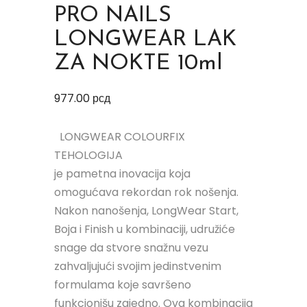
PRO NAILS
LONGWEAR LAK
ZA NOKTE 10ml
977.00
рсд
LONGWEAR COLOURFIX
TEHOLOGIJA
je pametna inovacija koja
omogućava rekordan rok nošenja.
Nakon nanošenja, LongWear Start,
Boja i Finish u kombinaciji, udružiće
snage da stvore snažnu vezu
zahvaljujući svojim jedinstvenim
formulama koje savršeno
funkcionišu zajedno. Ova kombinacija