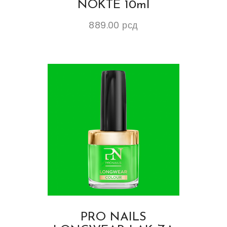
NOKTE 10ml
889.00
рсд
PRO NAILS