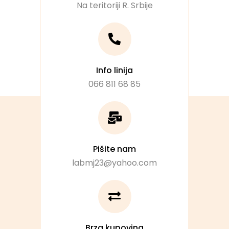
Na teritoriji R. Srbije
Info linija
066 811 68 85
Pišite nam
labmj23@yahoo.com
Brza kupovina