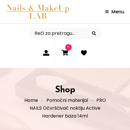
Menu
0
Shop
Home
Pomoćni materijal
PRO
NAILS Očvršćivač noktiju Active
Hardener baza 14ml