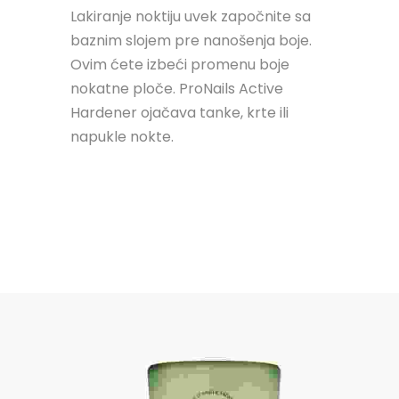
Lakiranje noktiju uvek započnite sa
baznim slojem pre nanošenja boje.
Ovim ćete izbeći promenu boje
nokatne ploče. ProNails Active
Hardener ojačava tanke, krte ili
napukle nokte.