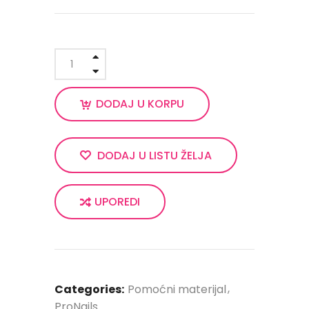
DODAJ U KORPU
DODAJ U LISTU ŽELJA
UPOREDI
Categories:
Pomoćni materijal
ProNails