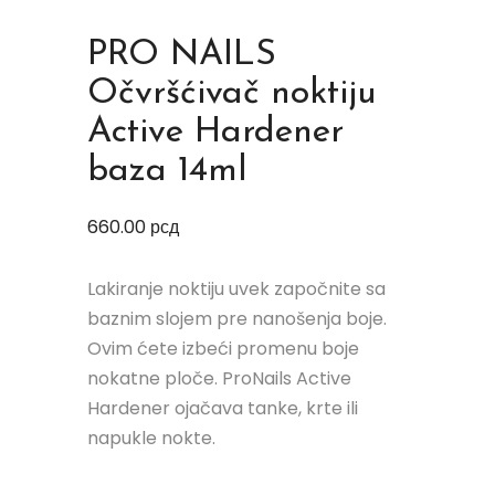
PRO NAILS
Očvršćivač noktiju
Active Hardener
baza 14ml
660.00
рсд
Lakiranje noktiju uvek započnite sa
baznim slojem pre nanošenja boje.
Ovim ćete izbeći promenu boje
nokatne ploče. ProNails Active
Hardener ojačava tanke, krte ili
napukle nokte.