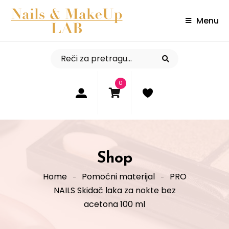
Menu
0
Shop
Home
Pomoćni materijal
PRO
NAILS Skidač laka za nokte bez
acetona 100 ml