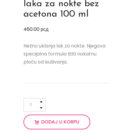
laka za nokte bez
acetona 100 ml
460.00
рсд
Nežno uklanja lak za nokte. Njegova
specijalna formula štiti nokatnu
ploču od isušivanja.
DODAJ U KORPU