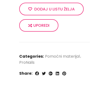
DODAJ U LISTU ŽELJA
UPOREDI
Categories:
Pomoćni materijal
ProNails
Share: