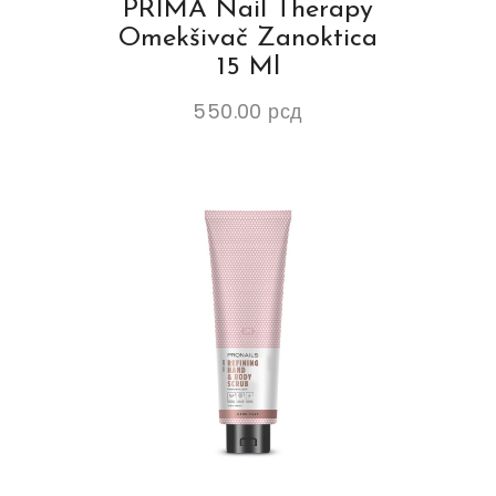
PRIMA Nail Therapy
Omekšivač Zanoktica
15 Ml
550.00
рсд