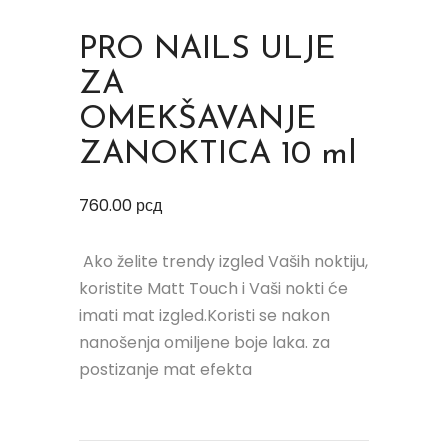
PRO NAILS ULJE
ZA
OMEKŠAVANJE
ZANOKTICA 10 ml
760.00
рсд
Ako želite trendy izgled Vaših noktiju,
koristite Matt Touch i Vaši nokti će
imati mat izgled.Koristi se nakon
nanošenja omiljene boje laka. za
postizanje mat efekta