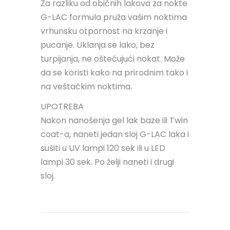
Za razliku od običnih lakova za nokte
G-LAC formula pruža vašim noktima
vrhunsku otpornost na krzanje i
pucanje. Uklanja se lako, bez
turpijanja, ne oštećujući nokat. Može
da se koristi kako na prirodnim tako i
na veštačkim noktima.
UPOTREBA
Nakon nanošenja gel lak baze ili Twin
coat-a, naneti jedan sloj G-LAC laka i
sušiti u UV lampi 120 sek ili u LED
lampi 30 sek. Po želji naneti i drugi
sloj.