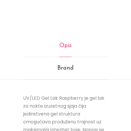
Opis
Brand
UV/LED Gel Lak Raspberry je gel lak
za nokte izuzetnog sjaja čija
jedinstvena gel struktura
omogućava produženu trajnost uz
maksimalni intezitet boje. Nanosi se