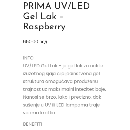
PRIMA UV/LED
Gel Lak –
Raspberry
650.00
рсд
INFO
UV/LED Gel Lak – je gel lak za nokte
izuzetnog sjaja čija jedinstvena gel
struktura omogućava produženu
trajnost uz maksimalni intezitet boje.
Nanosi se brzo, lako i precizno, dok
sušenje u UV ili LED lampama traje
veoma kratko.
BENEFITI