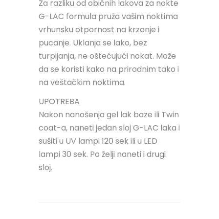
Za razliku od običnih lakova za nokte
G-LAC formula pruža vašim noktima
vrhunsku otpornost na krzanje i
pucanje. Uklanja se lako, bez
turpijanja, ne oštećujući nokat. Može
da se koristi kako na prirodnim tako i
na veštačkim noktima.
UPOTREBA
Nakon nanošenja gel lak baze ili Twin
coat-a, naneti jedan sloj G-LAC laka i
sušiti u UV lampi 120 sek ili u LED
lampi 30 sek. Po želji naneti i drugi
sloj.