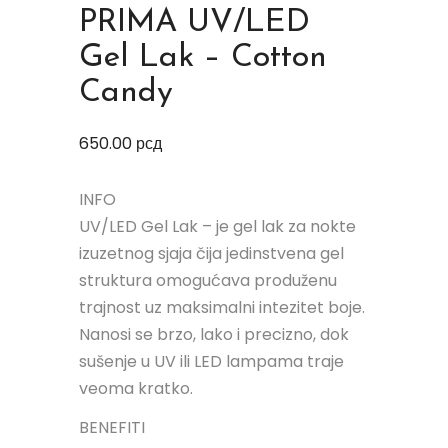
PRIMA UV/LED
Gel Lak – Cotton
Candy
650.00
рсд
INFO
UV/LED Gel Lak – je gel lak za nokte
izuzetnog sjaja čija jedinstvena gel
struktura omogućava produženu
trajnost uz maksimalni intezitet boje.
Nanosi se brzo, lako i precizno, dok
sušenje u UV ili LED lampama traje
veoma kratko.
BENEFITI