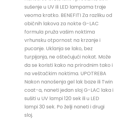
sušenje u UV ili LED lampama traje
veoma kratko. BENEFITI Za razliku od
običnih lakova za nokte G-LAC
formula pruža vašim noktima
vrhunsku otpornost na krzanje i
pucanje. Uklanja se lako, bez
turpijanja, ne oštećujući nokat. Može
da se koristi kako na prirodnim tako i
na veštačkim noktima. UPOTREBA
Nakon nanošenja gel lak baze ili Twin
coat-a, naneti jedan sloj G-LAC laka i
sušiti u UV lampi 120 sek ili u LED
lampi 30 sek. Po želji naneti i drugi
sloj.