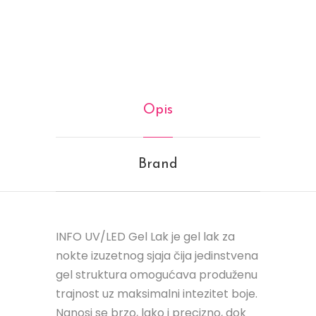
Opis
Brand
INFO UV/LED Gel Lak je gel lak za
nokte izuzetnog sjaja čija jedinstvena
gel struktura omogućava produženu
trajnost uz maksimalni intezitet boje.
Nanosi se brzo, lako i precizno, dok