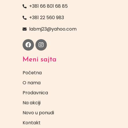
+381 66 801 68 85
+381 22 560 983
labmj23@yahoo.com
Meni sajta
Početna
O nama
Prodavnica
Na akciji
Novo u ponudi
Kontakt