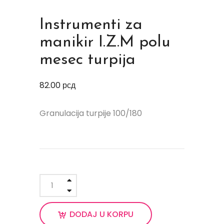
Instrumenti za
manikir I.Z.M polu
mesec turpija
82.00
рсд
Granulacija turpije 100/180
DODAJ U KORPU