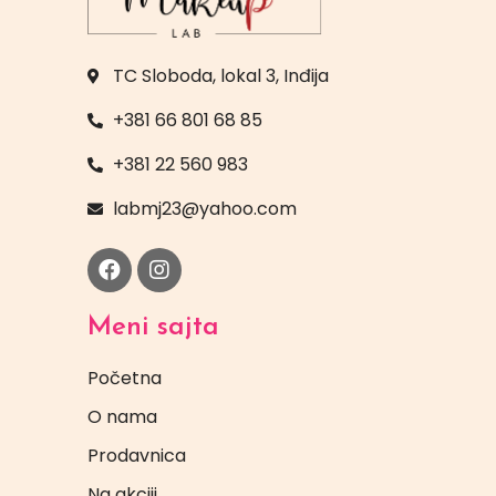
TC Sloboda, lokal 3, Inđija
+381 66 801 68 85
+381 22 560 983
labmj23@yahoo.com
Meni sajta
Početna
O nama
Prodavnica
Na akciji