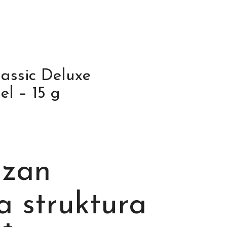
lassic Deluxe
l – 15 g
azan
na struktura