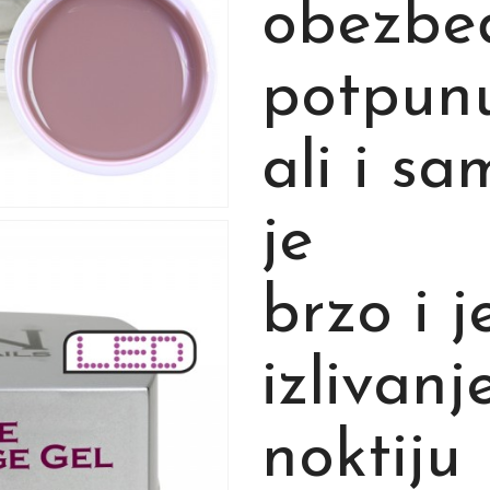
obezbe
potpunu
ali i s
je
brzo i 
izlivanj
noktiju