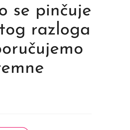
o se pinčuje
 tog razloga
poručujemo
tremne