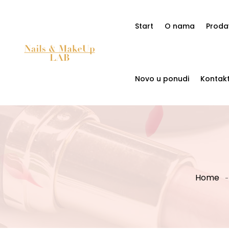
Start
O nama
Proda
Novo u ponudi
Kontak
Home