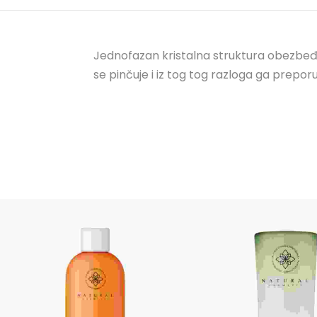
Jednofazan kristalna struktura obezbeđuj
se pinčuje i iz tog tog razloga ga prep