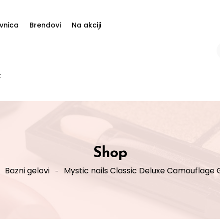
vnica
Brendovi
Na akciji
t
Shop
Bazni gelovi
Mystic nails Classic Deluxe Camouflage G