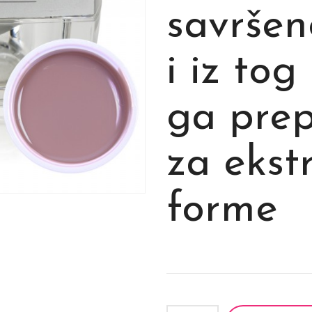
savršen
i iz tog
ga pre
za eks
forme