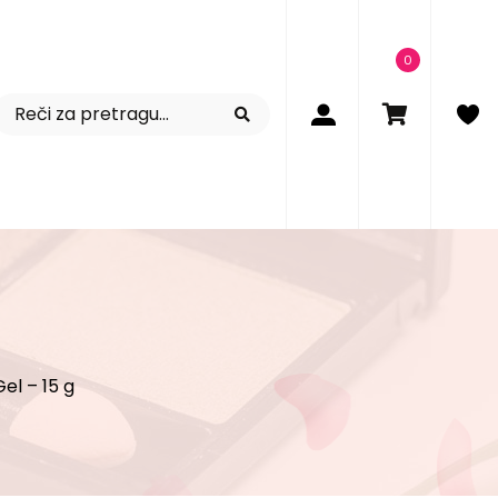
0
el – 15 g