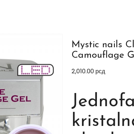
Mystic nails C
Camouflage Ge
2,010.00
рсд
Jednof
kristal