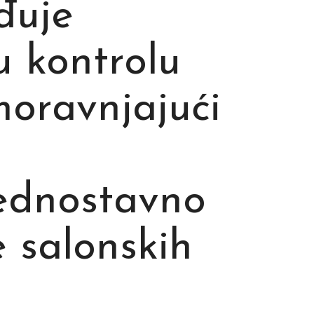
đuje
 kontrolu
amoravnjajući
jednostavno
e salonskih