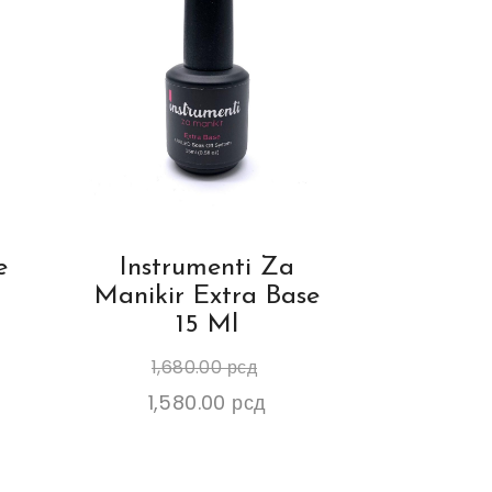
e
Instrumenti Za
Manikir Extra Base
15 Ml
1,680.00
рсд
1,580.00
рсд