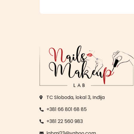
TC Sloboda, lokal 3, Inđija
+381 66 801 68 85
+381 22 560 983
labmj23@yahoo.com