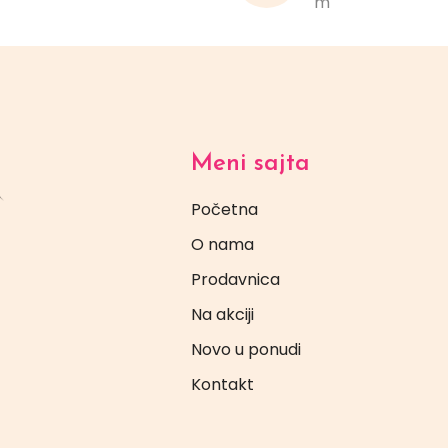
m
Meni sajta
Početna
O nama
Prodavnica
Na akciji
Novo u ponudi
Kontakt