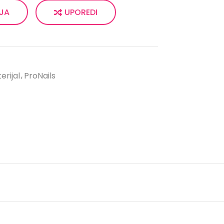
UPOREDI
LJA
rijal
ProNails