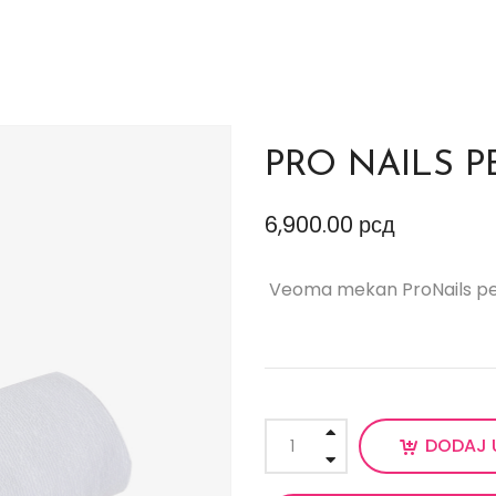
PRO NAILS P
6,900.00
рсд
Veoma mekan ProNails pešk
DODAJ 