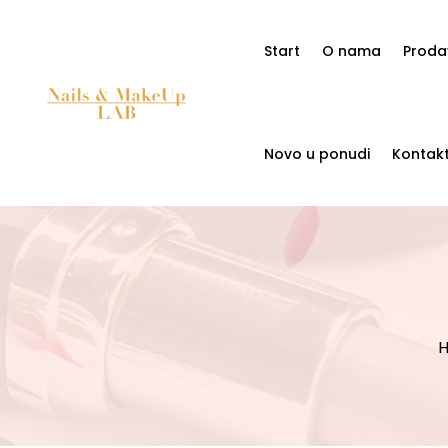
Start
O nama
Proda
Novo u ponudi
Kontak