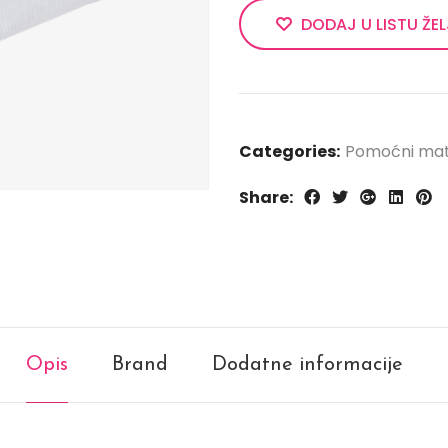
DODAJ U LISTU ŽE
Categories:
Pomoćni mate
Share:
Opis
Brand
Dodatne informacije