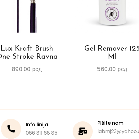
Lux Kraft Brush
Gel Remover 12
ne Stroke Ravna
Ml
890.00
рсд
560.00
рсд
Pišite nam
Info linija
labmj23@yahoo.
066 811 68 85