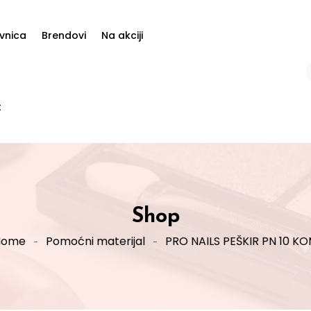
vnica
Brendovi
Na akciji
t
Shop
Home
Pomoćni materijal
PRO NAILS PEŠKIR PN 10 K