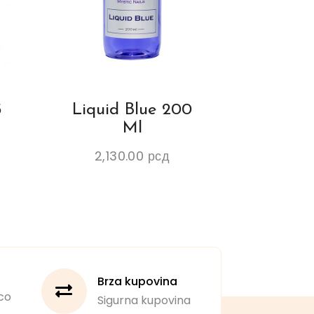
5
Liquid Blue 200
Ml
2,130.00
рсд
Brza kupovina
co
Sigurna kupovina