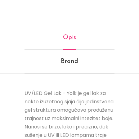
Opis
Brand
UV/LED Gel Lak - Yolk je gel lak za
nokte izuzetnog sjaja čija jedinstvena
gel struktura omogućava produženu
trajnost uz maksimalni intezitet boje.
Nanosi se brzo, lako i precizno, dok
sušenje u UV ili LED lampama traje