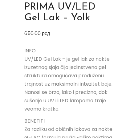
PRIMA UV/LED
Gel Lak – Yolk
650.00
рсд
INFO
UV/LED Gel Lak – je gel lak za nokte
izuzetnog sjaja čija jedinstvena gel
struktura omogućava produženu
trajnost uz maksimalni intezitet boje.
Nanosi se brzo, lako i precizno, dok
sušenje u UV ili LED lampama traje
veoma kratko.
BENEFITI
Za razliku od običnih lakova za nokte
G-LAC formula pruža vašim noktima