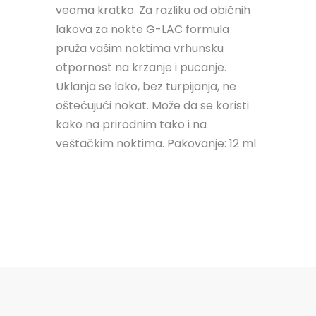
veoma kratko. Za razliku od običnih
lakova za nokte G-LAC formula
pruža vašim noktima vrhunsku
otpornost na krzanje i pucanje.
Uklanja se lako, bez turpijanja, ne
oštećujući nokat. Može da se koristi
kako na prirodnim tako i na
veštačkim noktima. Pakovanje: 12 ml