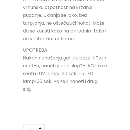
vrhunsku otpornost na krzanje i
pucanje. Uklanja se lako, bez
turpijanja, ne oštećujući nokat. Može
da se koristi kako na prirodnim tako i
na veštačkim noktima.
UPOTREBA
Nakon nanošenja gel lak baze ili Twin
coat-a, naneti jedan sloj G-LAC laka i
sušiti u UV lampi 120 sek ili u LED
lampi 30 sek. Po želji naneti i drugi
sloj.