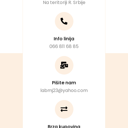
Na teritoriji R. Srbije
Info linija
066 811 68 85
Pišite nam
labmj23@yahoo.com
Brza kupovina